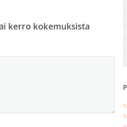
ai kerro kokemuksista
T
T