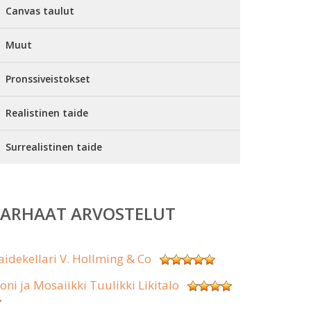
Canvas taulut
Muut
Pronssiveistokset
Realistinen taide
Surrealistinen taide
PARHAAT ARVOSTELUT
aidekellari V. Hollming & Co
koni ja Mosaiikki Tuulikki Likitalo