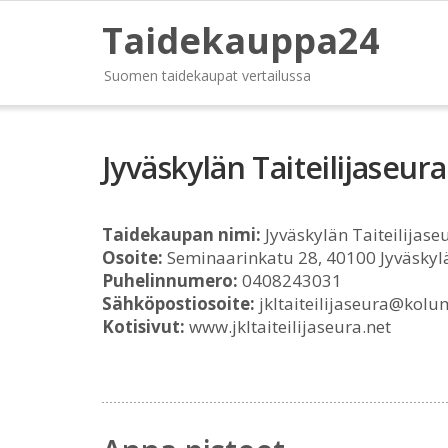
Taidekauppa24
Suomen taidekaupat vertailussa
Jyväskylän Taiteilijaseura
Taidekaupan nimi:
Jyväskylän Taiteilijase
Osoite:
Seminaarinkatu 28, 40100 Jyväskyl
Puhelinnumero:
0408243031
Sähköpostiosoite:
jkltaiteilijaseura@kolu
Kotisivut:
www.jkltaiteilijaseura.net