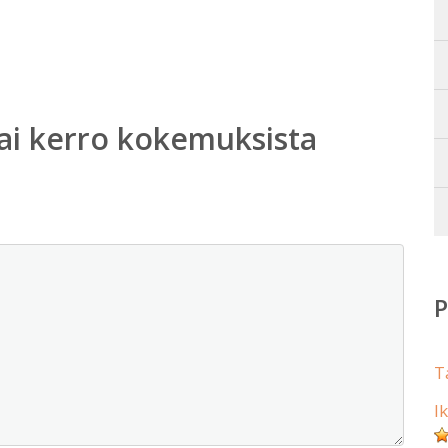
ai kerro kokemuksista
T
I