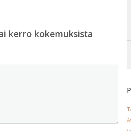
ai kerro kokemuksista
T
A