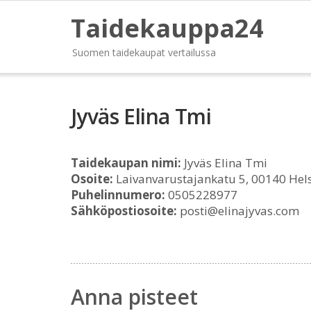
Taidekauppa24
Suomen taidekaupat vertailussa
Jyväs Elina Tmi
Taidekaupan nimi:
Jyväs Elina Tmi
Osoite:
Laivanvarustajankatu 5, 00140 Hels
Puhelinnumero:
0505228977
Sähköpostiosoite:
posti@elinajyvas.com
Anna pisteet