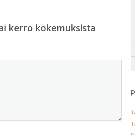
ai kerro kokemuksista
T
T