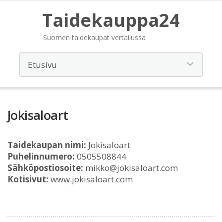
Taidekauppa24
Suomen taidekaupat vertailussa
Jokisaloart
Taidekaupan nimi:
Jokisaloart
Puhelinnumero:
0505508844
Sähköpostiosoite:
mikko@jokisaloart.com
Kotisivut:
www.jokisaloart.com