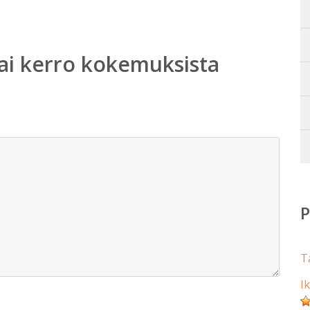
ai kerro kokemuksista
T
I