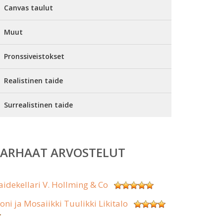
Canvas taulut
Muut
Pronssiveistokset
Realistinen taide
Surrealistinen taide
PARHAAT ARVOSTELUT
aidekellari V. Hollming & Co
koni ja Mosaiikki Tuulikki Likitalo