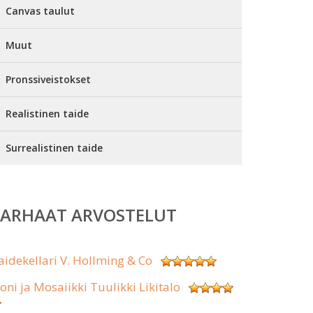
Canvas taulut
Muut
Pronssiveistokset
Realistinen taide
Surrealistinen taide
PARHAAT ARVOSTELUT
aidekellari V. Hollming & Co
koni ja Mosaiikki Tuulikki Likitalo