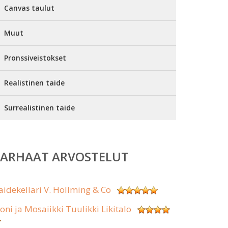
Canvas taulut
Muut
Pronssiveistokset
Realistinen taide
Surrealistinen taide
PARHAAT ARVOSTELUT
aidekellari V. Hollming & Co
koni ja Mosaiikki Tuulikki Likitalo