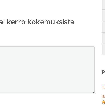
ai kerro kokemuksista
T
I