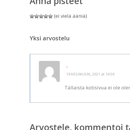
Anna pisteet
(ei vielä ääniä)
Yksi arvostelu
-
19 KESÄKUUN, 2021
at 14:59
Tällaista kotisivua ei ole o
Arvostele, kommentoi t