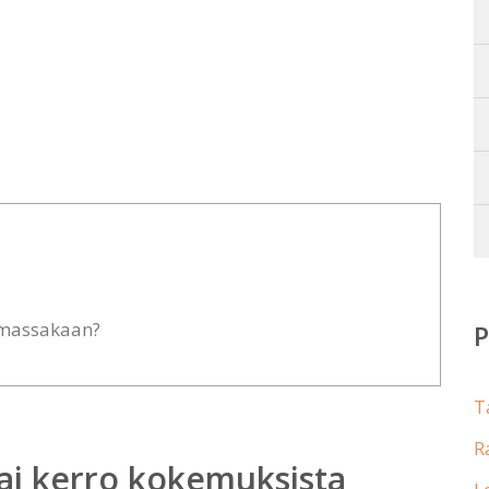
lemassakaan?
T
R
ai kerro kokemuksista