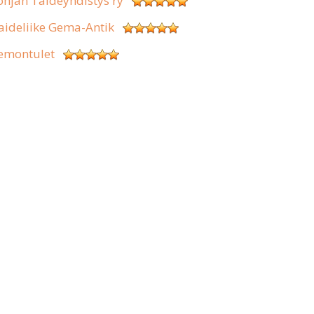
ohjan Taideyhdistys ry
aideliike Gema-Antik
emontulet