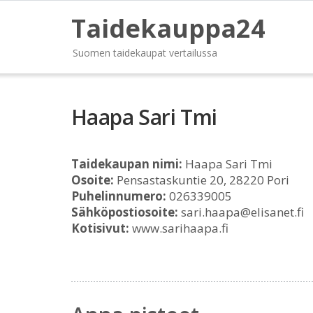
Taidekauppa24
Suomen taidekaupat vertailussa
Haapa Sari Tmi
Taidekaupan nimi:
Haapa Sari Tmi
Osoite:
Pensastaskuntie 20, 28220 Pori
Puhelinnumero:
026339005
Sähköpostiosoite:
sari.haapa@elisanet.fi
Kotisivut:
www.sarihaapa.fi