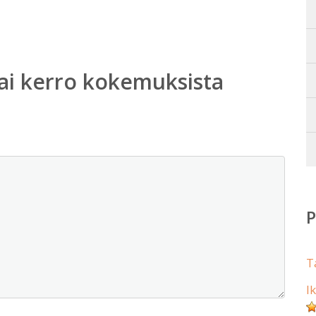
ai kerro kokemuksista
T
I