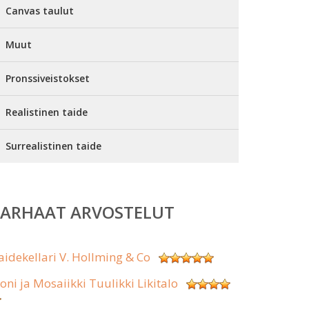
Canvas taulut
Muut
Pronssiveistokset
Realistinen taide
Surrealistinen taide
PARHAAT ARVOSTELUT
aidekellari V. Hollming & Co
koni ja Mosaiikki Tuulikki Likitalo