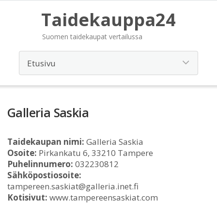
Taidekauppa24
Suomen taidekaupat vertailussa
Galleria Saskia
Taidekaupan nimi:
Galleria Saskia
Osoite:
Pirkankatu 6, 33210 Tampere
Puhelinnumero:
032230812
Sähköpostiosoite:
tampereen.saskiat@galleria.inet.fi
Kotisivut:
www.tampereensaskiat.com