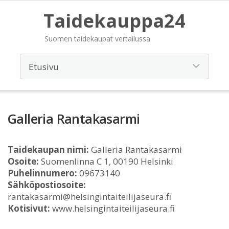
Taidekauppa24
Suomen taidekaupat vertailussa
Galleria Rantakasarmi
Taidekaupan nimi:
Galleria Rantakasarmi
Osoite:
Suomenlinna C 1, 00190 Helsinki
Puhelinnumero:
09673140
Sähköpostiosoite:
rantakasarmi@helsingintaiteilijaseura.fi
Kotisivut:
www.helsingintaiteilijaseura.fi