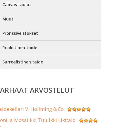
Canvas taulut
Muut
Pronssiveistokset
Realistinen taide
Surrealistinen taide
PARHAAT ARVOSTELUT
aidekellari V. Hollming & Co
koni ja Mosaiikki Tuulikki Likitalo