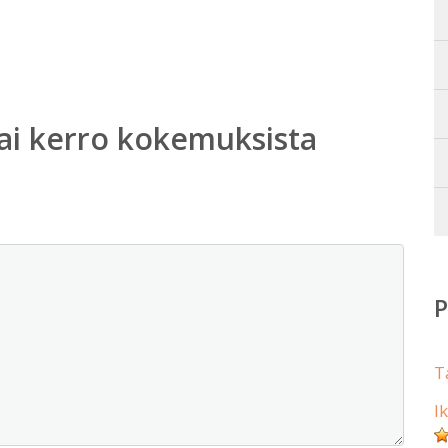
ai kerro kokemuksista
T
I