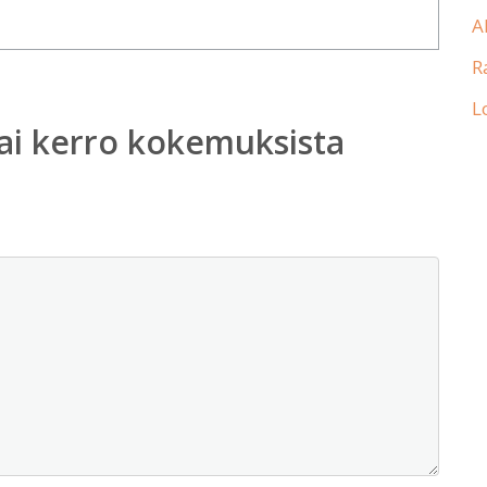
A
R
L
ai kerro kokemuksista