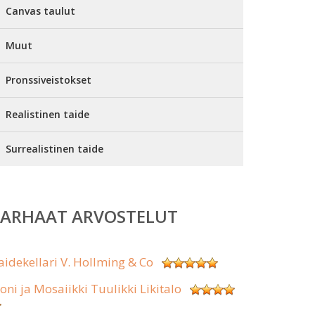
Canvas taulut
Muut
Pronssiveistokset
Realistinen taide
Surrealistinen taide
PARHAAT ARVOSTELUT
aidekellari V. Hollming & Co
koni ja Mosaiikki Tuulikki Likitalo