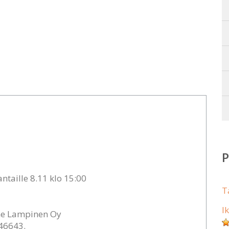
ntaille 8.11 klo 15:00
T
I
nne Lampinen Oy
646643.