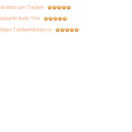
lariesto Jari Tapani
atalahti Antti Tmi
ohjan Taideyhdistys ry