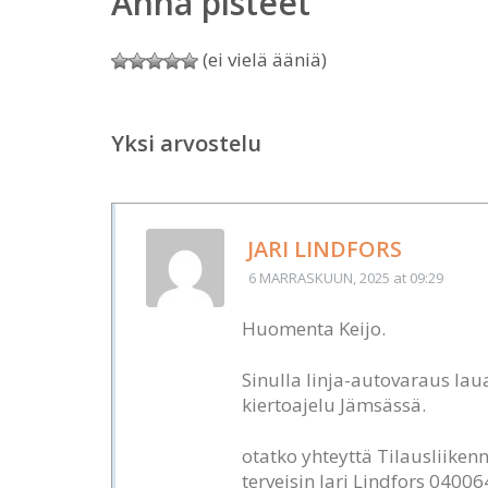
Anna pisteet
(ei vielä ääniä)
Yksi arvostelu
JARI LINDFORS
6 MARRASKUUN, 2025
at 09:29
Huomenta Keijo.
Sinulla linja-autovaraus laua
kiertoajelu Jämsässä.
otatko yhteyttä Tilausliike
terveisin Jari Lindfors 0400