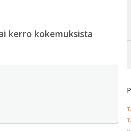
ai kerro kokemuksista
T
T