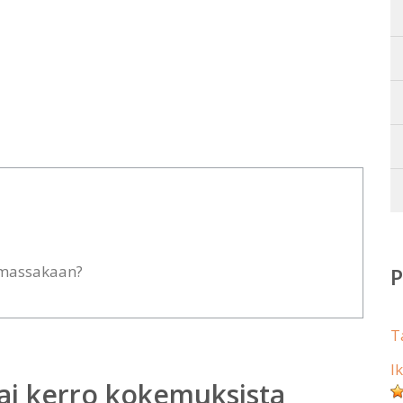
lemassakaan?
T
I
ai kerro kokemuksista