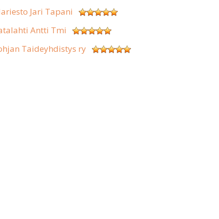
lariesto Jari Tapani
atalahti Antti Tmi
ohjan Taideyhdistys ry