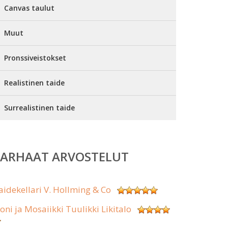
Canvas taulut
Muut
Pronssiveistokset
Realistinen taide
Surrealistinen taide
PARHAAT ARVOSTELUT
aidekellari V. Hollming & Co
koni ja Mosaiikki Tuulikki Likitalo