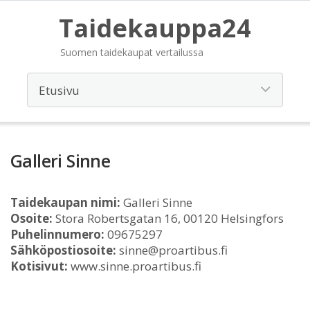
Taidekauppa24
Suomen taidekaupat vertailussa
Galleri Sinne
Taidekaupan nimi:
Galleri Sinne
Osoite:
Stora Robertsgatan 16, 00120 Helsingfors
Puhelinnumero:
09675297
Sähköpostiosoite:
sinne@proartibus.fi
Kotisivut:
www.sinne.proartibus.fi