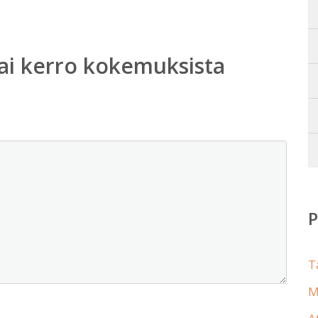
ai kerro kokemuksista
T
M