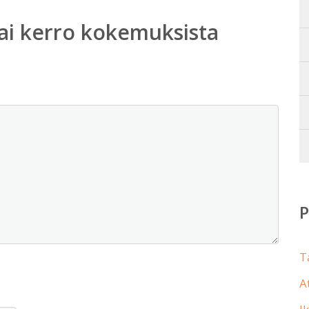
ai kerro kokemuksista
T
A