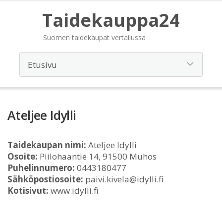
Taidekauppa24
Suomen taidekaupat vertailussa
Ateljee Idylli
Taidekaupan nimi:
Ateljee Idylli
Osoite:
Piilohaantie 14, 91500 Muhos
Puhelinnumero:
0443180477
Sähköpostiosoite:
paivi.kivela@idylli.fi
Kotisivut:
www.idylli.fi