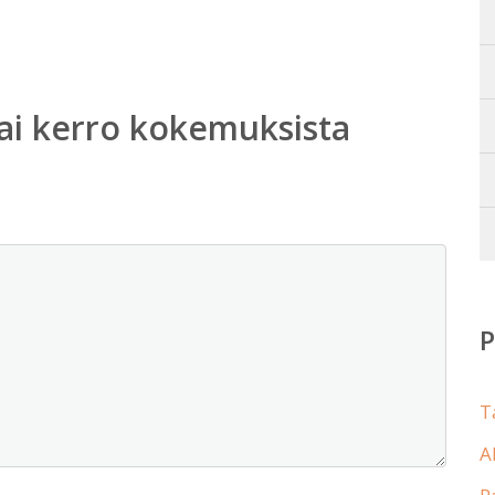
ai kerro kokemuksista
T
A