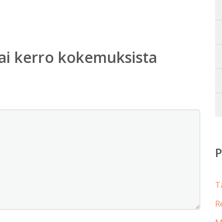
ai kerro kokemuksista
T
R