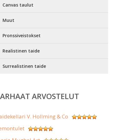
Canvas taulut
Muut
Pronssiveistokset
Realistinen taide
Surrealistinen taide
PARHAAT ARVOSTELUT
aidekellari V. Hollming & Co
emontulet