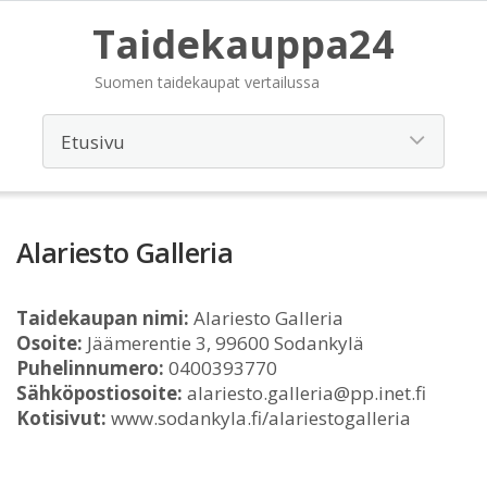
Taidekauppa24
Suomen taidekaupat vertailussa
Alariesto Galleria
Taidekaupan nimi:
Alariesto Galleria
Osoite:
Jäämerentie 3, 99600 Sodankylä
Puhelinnumero:
0400393770
Sähköpostiosoite:
alariesto.galleria@pp.inet.fi
Kotisivut:
www.sodankyla.fi/alariestogalleria